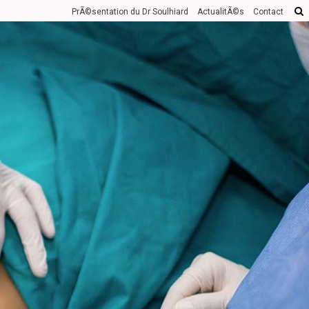
LANCER VOTRE RECHERCHE
PrÃ©sentation du Dr Soulhiard
ActualitÃ©s
Contact