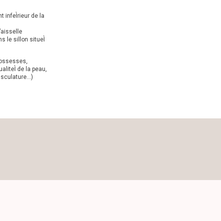
 infeÌrieur de la
’aisselle
le sillon situeÌ
grossesses,
liteÌ de la peau,
musculature…)