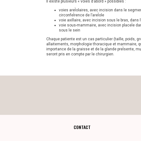
Il existe plusieurs « voies d’abord » possibles :
voies areÌolaires, avec incision dans le segment
circonfeÌrence de l’areÌole
voie axillaire, avec incision sous le bras, dans l
voie sous-mammaire, avec incision placeÌe dans 
sous le sein
Chaque patiente est un cas particulier (taille, poids, 
allaitements, morphologie thoracique et mammaire, qua
importance de la graisse et de la glande preÌsente, 
seront pris en compte par le chirurgien.
CONTACT