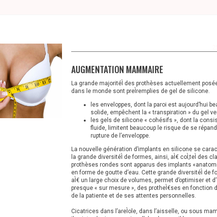
2
AUGMENTATION MAMMAIRE
La grande majoritéÌ des prothèses actuellement posé
dans le monde sont preÌremplies de gel de silicone.
les enveloppes, dont la paroi est aujourd’hui b
solide, empêchent la « transpiration » du gel ver
les gels de silicone « cohésifs », dont la cons
fluide, limitent beaucoup le risque de se répan
rupture de l’enveloppe.
La nouvelle génération d’implants en silicone se carac
la grande diversitéÌ de formes, ainsi, aÌ€ coÌ‚teÌ des c
prothèses rondes sont apparus des implants «anatomi
en forme de goutte d’eau. Cette grande diversitéÌ de 
aÌ€ un large choix de volumes, permet d’optimiser et d’
presque « sur mesure », des protheÌ€ses en fonction 
de la patiente et de ses attentes personnelles.
Cicatrices dans l’areÌole, dans l’aisselle, ou sous ma