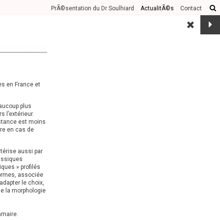
LANCER VOTRE RECHERCHE
PrÃ©sentation du Dr Soulhiard
ActualitÃ©s
Contact
5-04-2017 à 09:46
es en France et
eaucoup plus
s l’extérieur.
istance est moins
dre en cas de
térise aussi par
lassiques
ques » profilés
formes, associée
adapter le choix,
de la morphologie
mmaire.